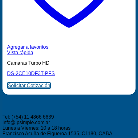
Agregar a favoritos
Vista rápida
Cámaras Turbo HD
DS-2CE10DF3T-PFS
Solicitar Cotización
Tel: (+54) 11 4866 6639
info@ipsimple.com.ar
Lunes a Viernes: 10 a 18 horas
Francisco Acuña de Figueroa 1535, C1180, CABA