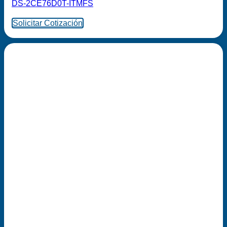
DS-2CE76D0T-ITMFS
Solicitar Cotización