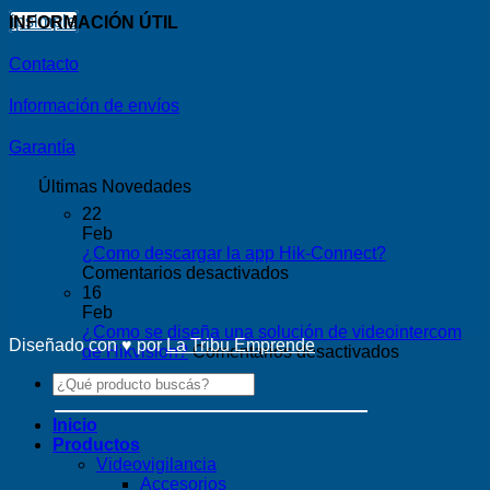
ipsimple
INFORMACIÓN ÚTIL
Contacto
Información de envíos
Garantía
Últimas Novedades
22
Feb
¿Como descargar la app Hik-Connect?
en
Comentarios desactivados
¿Como
16
descargar
Feb
la
¿Como se diseña una solución de videointercom
Diseñado con ♥ por
La Tribu Emprende
app
en
de Hikvision?
Comentarios desactivados
Hik-
¿Como
Buscar
Connect?
se
por:
diseña
Inicio
una
Productos
solución
Videovigilancia
de
Accesorios
videointer