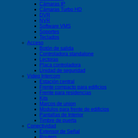
Cámaras IP
de
Cámaras Turbo HD
Hikvision?
DVR
NVR
Software VMS
Soportes
Teclados
Acceso
Botón de salida
Controladora standalone
Lectoras
Placa controladora
Unidad de seguridad
Video Intercom
Estación central
Frente compacto para edificios
Frente para residencias
Kits
Marcos de union
Modulos para frente de edificios
Pantallas de Interior
Timbre de puerta
Conectividad
Extensor de Señal
Routers