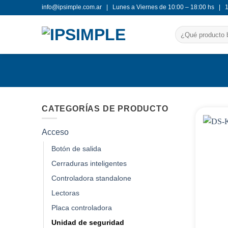
Saltar
info@ipsimple.com.ar |
Lunes a Viernes de 10:00 – 18:00 hs |
al
Buscar
contenido
por:
CATEGORÍAS DE PRODUCTO
Acceso
Botón de salida
Cerraduras inteligentes
Controladora standalone
Lectoras
Placa controladora
Unidad de seguridad