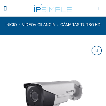
Saltar
al
contenido
INICIO
/
VIDEOVIGILANCIA
/
CÁMARAS TURBO HD
Agregar
a
favoritos