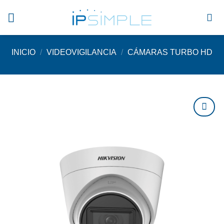
Saltar
al
contenido
INICIO
/
VIDEOVIGILANCIA
/
CÁMARAS TURBO HD
Agregar
a
favoritos