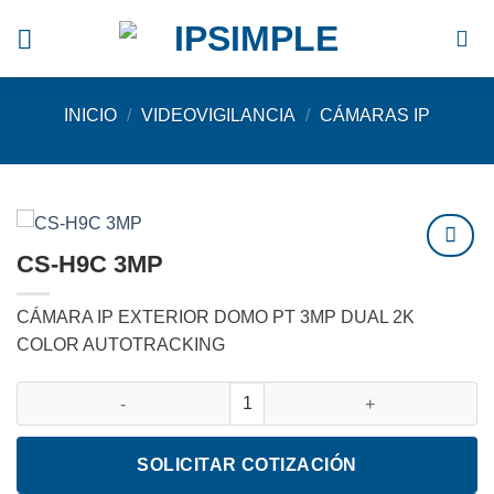
Saltar
al
contenido
INICIO
/
VIDEOVIGILANCIA
/
CÁMARAS IP
CS-H9C 3MP
Agregar
a
CÁMARA IP EXTERIOR DOMO PT 3MP DUAL 2K
favoritos
COLOR AUTOTRACKING
CS-H9C 3MP cantidad
SOLICITAR COTIZACIÓN