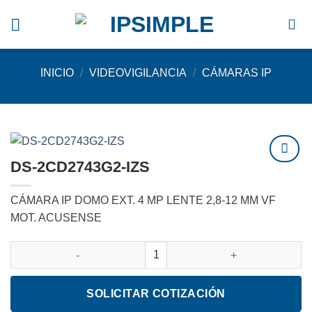
Saltar
al
contenido
INICIO
/
VIDEOVIGILANCIA
/
CÁMARAS IP
DS-2CD2743G2-IZS
Agregar
a
CÁMARA IP DOMO EXT. 4 MP LENTE 2,8-12 MM VF
favoritos
MOT. ACUSENSE
DS-2CD2743G2-IZS cantidad
SOLICITAR COTIZACIÓN