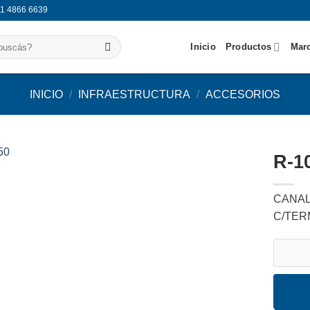
11 4866 6639
Inicio
Productos
Mar
INICIO
/
INFRAESTRUCTURA
/
ACCESORIOS
R-1
Agregar
CANAL
a
favoritos
C/TER
R-1050 