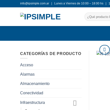
Saltar
info@ipsimple.com.ar |
Lunes a Viernes de 10:00 – 18:00 hs |
al
Buscar
contenido
por:
CATEGORÍAS DE PRODUCTO
Acceso
Alarmas
Almacenamiento
Conectividad
Infraestructura