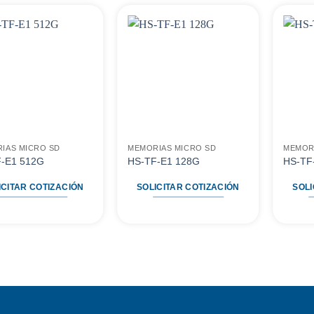
Agregar
Agregar
a
a
favoritos
favoritos
IAS MICRO SD
MEMORIAS MICRO SD
MEMOR
-E1 512G
HS-TF-E1 128G
HS-TF
ICITAR COTIZACIÓN
SOLICITAR COTIZACIÓN
SOLI