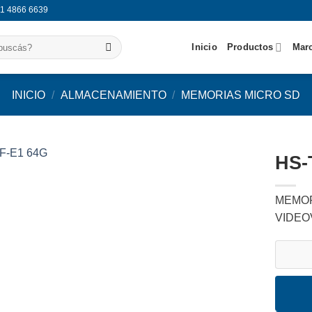
11 4866 6639
Inicio
Productos
Mar
INICIO
/
ALMACENAMIENTO
/
MEMORIAS MICRO SD
HS-
Agregar
MEMOR
a
favoritos
VIDEO
HS-TF-E