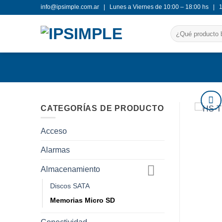
Saltar
info@ipsimple.com.ar |
Lunes a Viernes de 10:00 – 18:00 hs |
al
Buscar
contenido
por:
CATEGORÍAS DE PRODUCTO
Acceso
Alarmas
Almacenamiento
Discos SATA
Memorias Micro SD