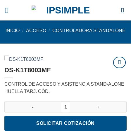
Saltar
al
contenido
INICIO
/
ACCESO
/
CONTROLADORA STANDALONE
DS-K1T8003MF
Agregar
a
CONTROL DE ACCESO Y ASISTENCIA STAND-ALONE
favoritos
HUELLA TARJ. CÓD.
DS-K1T8003MF cantidad
SOLICITAR COTIZACIÓN