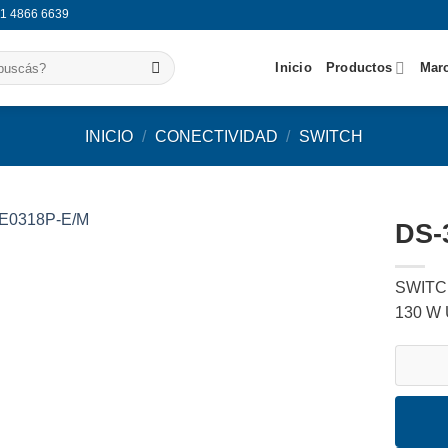
11 4866 6639
Inicio
Productos
Mar
INICIO
/
CONECTIVIDAD
/
SWITCH
DS-
Agregar
SWITCH
a
favoritos
130 W
DS-3E03