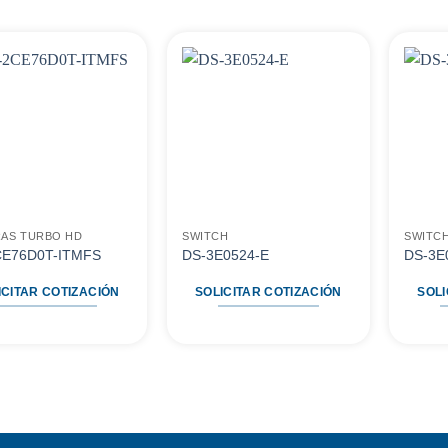
Agregar
Agregar
a
a
favoritos
favoritos
AS TURBO HD
SWITCH
SWITC
CE76D0T-ITMFS
DS-3E0524-E
DS-3E
ICITAR COTIZACIÓN
SOLICITAR COTIZACIÓN
SOLI