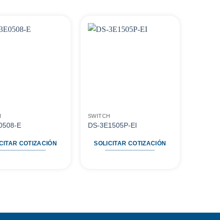
Agregar
Agregar
a
a
favoritos
favoritos
H
SWITCH
0508-E
DS-3E1505P-EI
CITAR COTIZACIÓN
SOLICITAR COTIZACIÓN