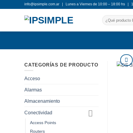
Saltar
info@ipsimple.com.ar |
Lunes a Viernes de 10:00 – 18:00 hs |
al
Buscar
contenido
por:
CATEGORÍAS DE PRODUCTO
Acceso
Alarmas
Almacenamiento
Conectividad
Access Points
Routers