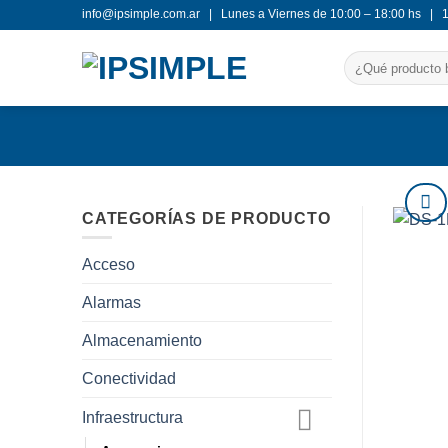
Saltar
info@ipsimple.com.ar |
Lunes a Viernes de 10:00 – 18:00 hs |
al
Buscar
contenido
por:
CATEGORÍAS DE PRODUCTO
Acceso
Alarmas
Almacenamiento
Conectividad
Infraestructura