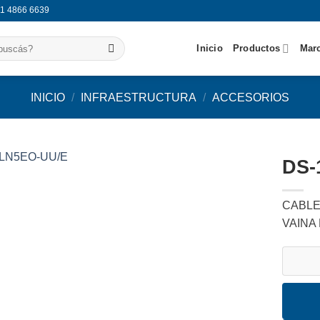
11 4866 6639
Inicio
Productos
Mar
INICIO
/
INFRAESTRUCTURA
/
ACCESORIOS
DS-
Agregar
CABLE
a
favoritos
VAINA
DS-1LN