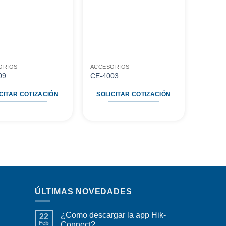
a
a
favoritos
favoritos
ORIOS
ACCESORIOS
09
CE-4003
CITAR COTIZACIÓN
SOLICITAR COTIZACIÓN
ÚLTIMAS NOVEDADES
¿Como descargar la app Hik-
22
Feb
Connect?