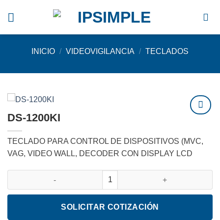
Saltar
al
contenido
INICIO
/
VIDEOVIGILANCIA
/
TECLADOS
DS-1200KI
Agregar
a
TECLADO PARA CONTROL DE DISPOSITIVOS (MVC,
favoritos
VAG, VIDEO WALL, DECODER CON DISPLAY LCD
DS-1200KI cantidad
SOLICITAR COTIZACIÓN