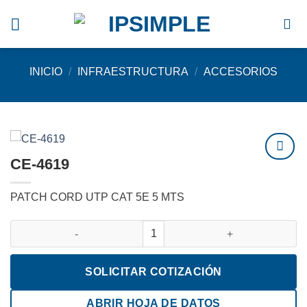
Saltar
al
contenido
INICIO
/
INFRAESTRUCTURA
/
ACCESORIOS
CE-4619
Agregar
a
PATCH CORD UTP CAT 5E 5 MTS
favoritos
CE-4619 cantidad
SOLICITAR COTIZACIÓN
ABRIR HOJA DE DATOS