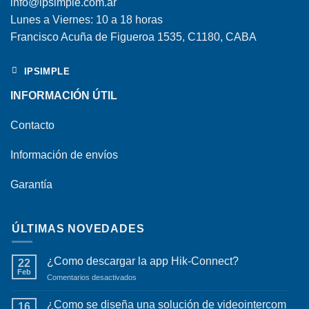
info@ipsimple.com.ar
Lunes a Viernes: 10 a 18 horas
Francisco Acuña de Figueroa 1535, C1180, CABA
IPSIMPLE
INFORMACIÓN ÚTIL
Contacto
Información de envíos
Garantía
ÚLTIMAS NOVEDADES
¿Como descargar la app Hik-Connect?
22
Feb
en
Comentarios desactivados
¿Como
descargar
¿Como se diseña una solución de videointercom
16