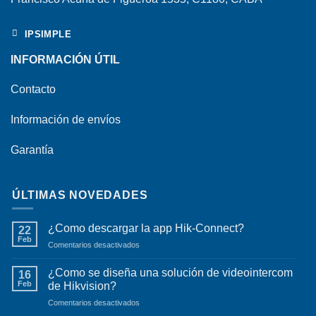
IPSIMPLE
INFORMACIÓN ÚTIL
Contacto
Información de envíos
Garantía
ÚLTIMAS NOVEDADES
¿Como descargar la app Hik-Connect?
22
Feb
en
Comentarios desactivados
¿Como
descargar
¿Como se diseña una solución de videointercom
16
la
Feb
de Hikvision?
app
en
Comentarios desactivados
Hik-
¿Como